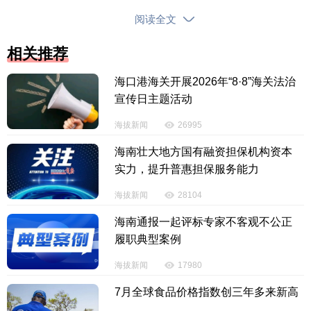
阅读全文
相关推荐
海口港海关开展2026年“8·8”海关法治
宣传日主题活动
海拔新闻
26995
海南壮大地方国有融资担保机构资本
实力，提升普惠担保服务能力
河南省周口市商水县化河乡网民惠某某发布视频
海拔新闻
28104
称“田地大面积积水、农作物被淹”，引发关注。经查，
海南通报一起评标专家不客观不公正
近期商水县天气平稳，化河乡全域无强降雨天气，辖
履职典型案例
区内农田排水通畅，不存在田地被淹、农作物受损等
灾情，惠某某发布的视频内容完全为虚假信息，属于
海拔新闻
17980
刻意编造、传播灾情谣言。目前，公安机关已依法对
7月全球食品价格指数创三年多来新高
当事人进行约谈训诫。