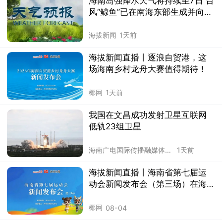
海南岛强降水天气将持续至7日 台
风“鲸鱼”已在南海东部生成并向菲
律宾群岛靠近
海拔新闻
1天前
海拔新闻直播丨逐浪自贸港，这
场海南乡村龙舟大赛值得期待！
椰网
1天前
我国在文昌成功发射卫星互联网
低轨23组卫星
海南广电国际传播融媒体中心
1天前
海拔新闻直播丨海南省第七届运
动会新闻发布会（第三场）在海
口举行
椰网
08-04