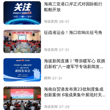
海南三亚港口岸正式对国际航行
船舶开放
海拔新闻
08-01
征战省运会！海口吹响出征号角
海拔新闻
07-31
海拔新闻直播丨“尊崇暖军心 双拥
启新程”八一建军节专场新闻发布
会举行
椰网
07-31
海南自贸港发布第23批制度集成
创新案例 6项成果集中展现封关运
作成效
海拔新闻
07-29