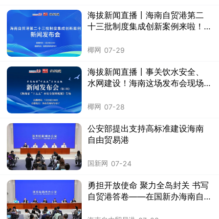
海拔新闻直播丨海南自贸港第二
十三批制度集成创新案例来啦！
关注→
椰网
07-29
海拔新闻直播丨事关饮水安全、
水网建设！海南这场发布会现场
解读→
椰网
07-28
公安部提出支持高标准建设海南
自由贸易港
国新网
07-24
勇担开放使命 聚力全岛封关 书写
自贸港答卷——在国新办海南自
贸港建设新闻发布会一周年之际