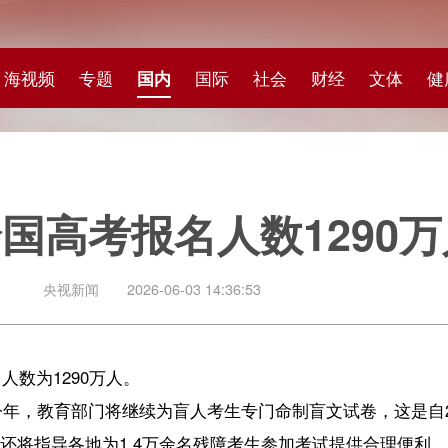
专题
国内
国际
社会
财经
文体
健康
快评
图集
科
高考报名人数1290万人
闻
2026-06-03 14:36:53
0万人。
部门将继续为盲人考生专门命制盲文试卷，这是自2014年起，连续13年为
为1.4万余名残障考生参加考试提供合理便利。
【责任编辑：刘如