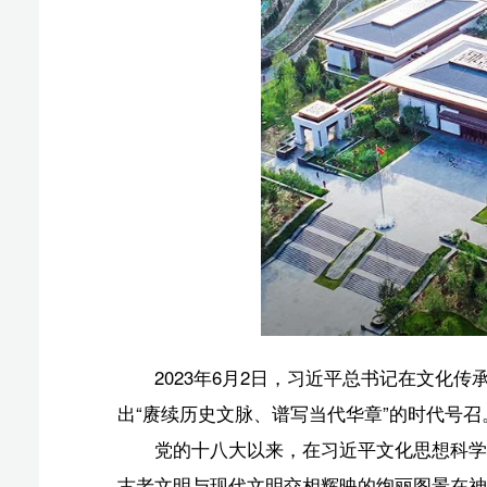
2023年6月2日，习近平总书记在文化传承发展座
出“赓续历史文脉、谱写当代华章”的时代号召。
党的十八大以来，在习近平文化思想科学指引下，新
古老文明与现代文明交相辉映的绚丽图景在神州大地徐徐
守护根脉 传承文明
中华文明具有突出的连续性、创新性、统一性、包容
民族生生不息的“基因密码”。
一个多月前，2025年度全国十大考古新发现公布，
果，不断破解历史谜题、补全文明脉络，持续实证中华五