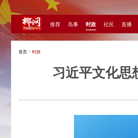
推荐
岛事
时政
社区
直播
海视频
首页
时政
习近平文化思想引
新华