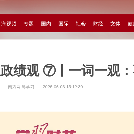
专题
国内
国际
社会
财经
文体
健康
快评
图集
科
绩观 ⑦丨一词一观：不留后遗
粤学习
2026-06-03 15:12:30