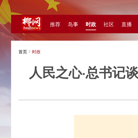
推荐
岛事
时政
社区
直播
海视频
首页
时政
人民之心·总书记谈政
南方网·