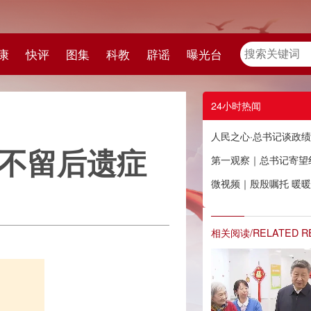
教
辟谣
曝光台
24小时热闻
人民之心·总书记谈政绩观 ⑦丨一词一观：不留后遗症
症
第一观察｜总书记寄望红色基因薪火相传
微视频｜殷殷嘱托 暖暖牵挂
相关阅读/RELATED READING