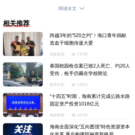
引导他们走进这座城市体验那些隐藏在街角的故事、
阅读全文
味道与文化，践行了‘新加坡 反正好玩’的营销主题。”
相关推荐
中国旅游研究院发布的《中国出境旅游发展年度
跨越3年的“520之约”！海口青年捐献
报告（2025—2026）》认为，当前中国出境游市场仍
造血干细胞传递大爱
以自由行（FIT）为主流选择。
海拔新闻
23790
新加坡旅游局数据显示，2025年中国赴新游客为3
泰国校园枪击案已致2人死亡、约20人
10万人次；而同期访问过新加坡相关地点的高德用户
受伤，枪手仍藏在学校附近
数，也超过了300万人次。2024年双边免签政策落地
后，多家航司在二三线城市增开赴新航线，新兴城市
新华社等
14515
居民出境意愿快速上升。
“十四五”时期，海南累计完成公路水路
固定资产投资1018亿元
与此同时，出游偏好也在变化；五一假期赴新热
海拔新闻
16733
度前十景点中，自然生态类占据5席，夜间动物园、滨
海湾花园等沉浸式体验的热度已超过传统地标。“花园
海南全面深化“五向图强”特色资源资本
城市”的生态底色，正成为新加坡吸引中国游客的核心
化改革 逐步构建投融资新格局