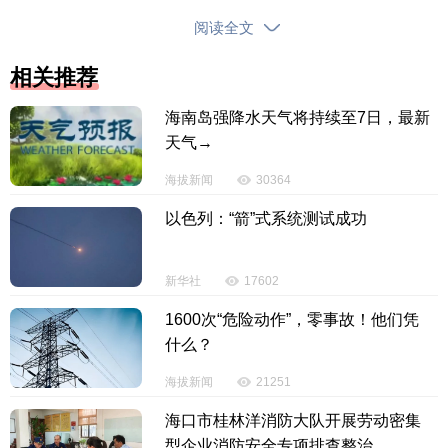
办理业务的小朋友送上节日祝福和暖心小礼品，让客
阅读全文
户感受到浓浓温情。工作人员也主动向家长介绍银行
推出的线上财商教育服务，帮助家庭更好地引导孩子
相关推荐
认识金钱、学会储蓄，助力未成年人财商培养，让金
海南岛强降水天气将持续至7日，最新
融服务更有温度。
天气→
海拔新闻
30364
以色列：“箭”式系统测试成功
新华社
17602
1600次“危险动作”，零事故！他们凭
什么？
海拔新闻
21251
海口市桂林洋消防大队开展劳动密集
型企业消防安全专项排查整治