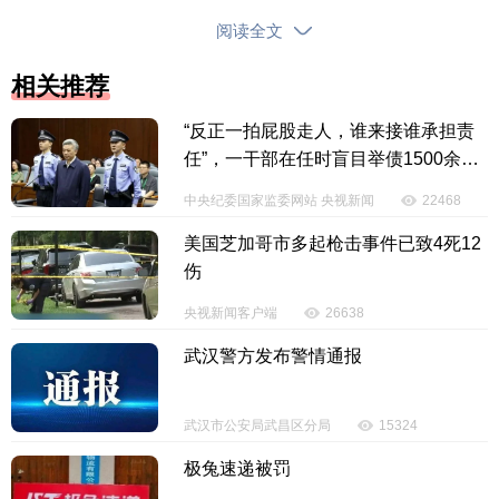
传情的深切厚望，让孩子们成长得更好，习近平总书
阅读全文
记始终牵挂于心。
相关推荐
（原标题：美好的生活属于你们 美丽的中国梦属
于你们）
“反正一拍屁股走人，谁来接谁承担责
任”，一干部在任时盲目举债1500余亿
元
【责任编辑：赵康丽】
中央纪委国家监委网站 央视新闻
22468
【内容审核：黄奕宏】
美国芝加哥市多起枪击事件已致4死12
伤
投诉电话：0898-65818181
央视新闻客户端
26638
武汉警方发布警情通报
武汉市公安局武昌区分局
15324
极兔速递被罚