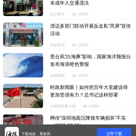
未成年人交通违法
白沙警方
13093
澄迈多部门联动开展反走私“亮屏”宣传
活动
海拔新闻
16919
受台风“白海豚”影响，国家海洋预报台
发布海浪橙色警报
央视新闻
13246
时政新闻眼丨如何把百年大党建设得
更加坚强有力？总书记这样部署
央视新闻客户端
24660
网传“深圳地面沉降致车辆损坏”不实
（2026·08·06）
立即下载
下载海拔，看新闻