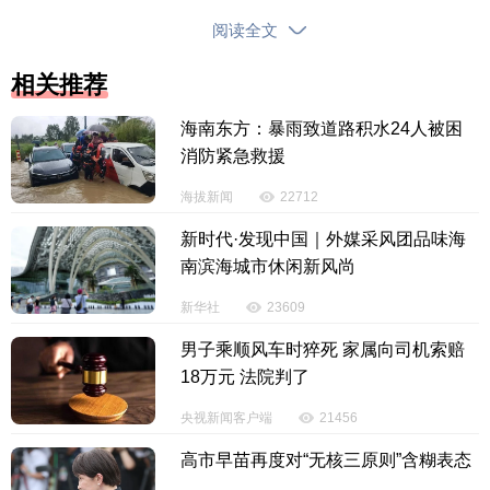
阅读全文
相关推荐
6月1日，亿万少年儿童迎来属于自己的节日。
海南东方：暴雨致道路积水24人被困
当代中国少年儿童既是实现第一个百年奋斗目标
消防紧急救援
的经历者、见证者，更是实现第二个百年奋斗目标、
建设社会主义现代化强国的生力军。
海拔新闻
22712
新时代·发现中国｜外媒采风团品味海
“培养好少年儿童是一项战略任务，事关长远。”党
南滨海城市休闲新风尚
的十八大以来，习近平总书记始终心系少年儿童成长
新华社
23609
成才，站在党和国家事业发展薪火相传、后继有人的
高度，作出一系列重要指示，为新时代少年儿童事业
男子乘顺风车时猝死 家属向司机索赔
发展提供根本遵循。
18万元 法院判了
央视新闻客户端
21456
“十五五”规划纲要提出，推进儿童友好建设，营造
关心关爱下一代的社会环境。历史性的落笔，推动我
高市早苗再度对“无核三原则”含糊表态
国少年儿童事业进入新的发展阶段。