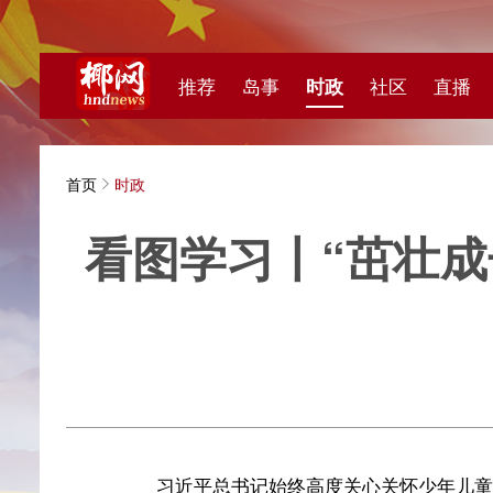
推荐
岛事
时政
社区
直播
海视频
首页
时政
看图学习丨“茁壮成长吧
央广
习近平总书记始终高度关心关怀少年儿童的健康成长
总书记经常走到孩子们中间，悉心叮嘱他们努力学习，注
系在一起，“做祖国和人民事业发展的接班人”。