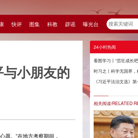
教
辟谣
曝光台
24小时热闻
看图学习丨“茁壮成长吧！” “大朋友”习近平与小朋友的暖心瞬间
友的
时习之丨科学无国界，科学家有祖国
《习近平法治文选》第一卷英文版出版发行
相关阅读/RELATED READING
，
联