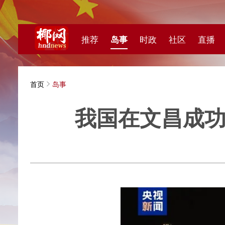
推荐
岛事
时政
社区
直播
海视频
首页
岛事
我国在文昌成功发射
央视新闻