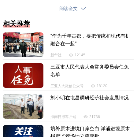
击的四到五倍，意在向德黑兰发出“强烈信号”。
阅读全文
美军中央司令部晚些时候称，已完成对伊朗新一
相关推荐
轮打击，击中超过80个目标，包括伊朗的防空系统、
指挥控制网络、海岸雷达站点、反舰导弹能力，以及
“作为千年古都，要把传统和现代有机
超过60艘小型快艇。
融合在一起”
新华社
12145
美国官员说，伊朗在霍尔木兹海峡相关区域的行
三亚市人民代表大会常务委员会任免
为“令人无法接受，必须予以严厉回应”。不过，美方仍
名单
认为停火协议有效。美国将继续与伊朗谈判，力争达
成最终协议。
三亚人大微信公众号
18120
刘小明在屯昌调研经济社会发展情况
此外，美国财政部外国资产控制办公室美国东部
时间7日发布公告，宣布撤销日前对伊朗石油的生产、
交付和销售为期60天的授权，从而限制伊朗在公开市
海南日报客户端
21736
场上出售石油。
填补原木进境口岸空白 洋浦进境原木
指定监管场地立项获批