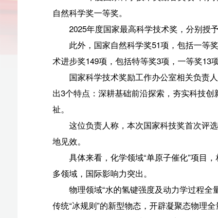
此外，国家自然科学奖51项，包括一等奖3项，二等奖
术进步奖149项，包括特等奖3项，一等奖13项，二等奖
国家科学技术奖励工作办公室相关负责人表示，从获奖
出3个特点：深耕基础前沿探索，夯实科技创新根基；服
祉。
这位负责人称，本次国家科技奖首次评选出3项国家
地见效。
具体来看，化学领域“单原子催化”项目，相关原创
多领域，国际影响力突出。
物理领域“水的氢键强度及动力学过程全量子效应研
传统“冰规则”的新型物态，开辟凝聚态物理全量子研究新
信息领域“V缺陷三维PN结及应用”项目开拓了无荧光
动了半导体发光学科和半导体照明显示产业发展。
（原标题：2025年度国家科学技术奖揭晓 首次评选