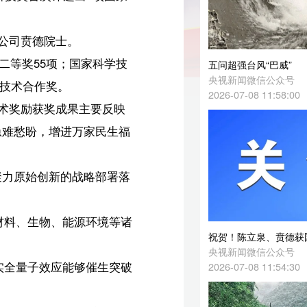
技
五问超强台风“巴威”
央视新闻微信公众号
2026-07-08 11:58:00
映
福
落
诸
祝贺！陈立泉、贲德获国家最高科学技术奖
央视新闻微信公众号
破
2026-07-08 11:54:30
推
英】
卫】
【央视快评】扎实做好防灾救灾各项工作 确保人民群众生命财产安全
央视网