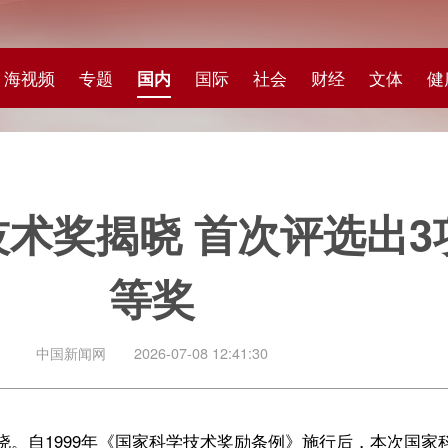
专题
国内
国际
社会
财经
文体
健康
快评
图集
科
奖揭晓 首次评选出3项自然科
等奖
闻网
2026-07-08 12:41:30
99年《国家科学技术奖励条例》施行后，本次国家科技奖首次评选出3项国
院物理研究所陈立泉院士、中国电子科技集团有限公司贲德院士。