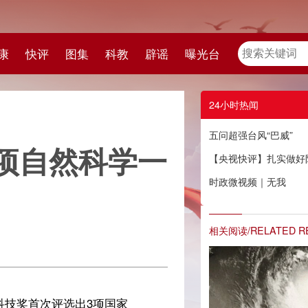
教
辟谣
曝光台
24小时热闻
五问超强台风“巴威”
学一
【央视快评】扎实做好防灾救灾各项工作 确保人民群众生命财产安全
时政微视频｜无我
相关阅读/RELATED READING
家