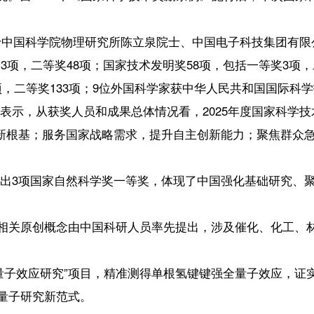
48项；国家技术发明奖58项，包括一等奖3项，二等奖55项；国家科学
133项；9位外国科学家获中华人民共和国国际科学技术合作奖。
人员和成果总体情况看，2025年度国家科学技术奖励获奖成果主要反
务国家战略需求，提升自主创新能力；聚焦群众急难愁盼，增进万家民生
自然科学奖一等奖，体现了中国强化基础研究、聚力原始创新的战略部署
概念由中国科研人员率先提出，涉及催化、化工、材料、生物、能源环境等
究”项目，精准测得单根氢键键强全量子效应，证实全量子效应能够催生突
范式。
粉纯芯片LED照明技术路线，研制成功微型显示屏及首款黄光AR眼镜，
出3项自然科学一等奖）
【责任编辑：刘如
【内容审核：孙令