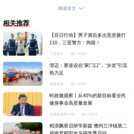
阅读全文
相关推荐
【百日行动】男子酒后多次恶意拨打
临高隆华海上风电项目 （宋印官 摄）
110，三亚警方：拘留！
快速增长的背后，是海南持续完善的源网荷储协
三亚警方
16382
同体系。针对新能源大规模接入带来的消纳瓶颈难
澄迈：赛道设在“家门口”，“乡龙”引流
题，海南电网不断优化电网运行方式，动态优化机组
热力足
出力和储能充放电节奏，深挖电力系统消纳空间；推
进全省储能布局提速，屯昌、昌江等大型储能项目加
海拔新闻
18947
快建设，文昌百兆瓦级储能项目顺利完成纯新能源黑
时政微观察丨从40%的新目标看全民
启动试验，有效补齐电网调峰短板；依托500千伏省域
健身事业高质量发展
数字环网和琼粤跨海联网双回通道，实现跨区域电力
央视新闻客户端
23422
互济，有效平抑风光发电出力波动；深化新能源功率
预测、绿色调度、AGC协同调控等先进技术应用，持
稻浪飘香启研学新篇 儋州兰洋镇第二
届南罗稻田欢乐研学季启动