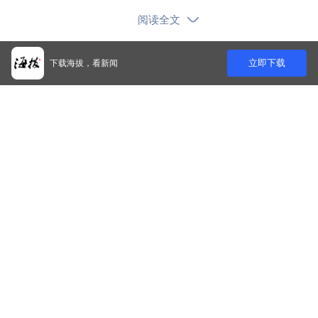
阅读全文
相关推荐
立即下载
下载海拔，看新闻
雷扎伊被任命为伊朗最高国家安全委
员会秘书
新华社
18261
据介绍，作为超低温危险货物，LNG罐箱转运流
程复杂、安全标准极高。为保障首单业务安全、高效
上半年空调出口1079亿元：欧洲“一机
落地，洋浦海事局全力护航业务安全高效开展。在前
难求”，中国制造送去清凉
期环节，海事部门严格落实危货申报审核制度，核验
新华社微信公众号
12006
罐箱资质、货物参数及运输方案，指导现场充装监装
中国人民银行印发《中国人民银行“十
作业，逐项核查作业压力、安全防护设施等关键内
五五”改革发展规划》
容，严守准入关口。装船作业期间，洋浦海事局落实
全过程现场监管，针对LNG高危特性，结合船舶条件
中国人民银行
21876
与货物风险科学核定罐箱摆放位置及安全间距，严格
141个路口，海口交警严管严查交通违
执行积载隔离规范，落实防火、防爆、防泄漏管控要
法行为