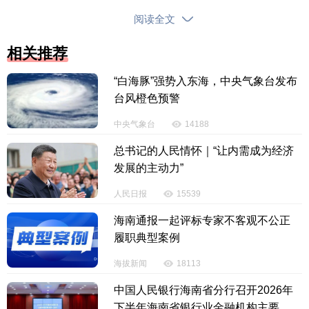
阅读全文
龚孟建
相关推荐
官方资料显示，龚孟建此前任山西省水利厅党组
书记、厅长。
“白海豚”强势入东海，中央气象台发布
台风橙色预警
会议同时决定，接受陈向阳因工作需要辞去长治
中央气象台
14188
市人民政府市长职务的请求。报下次市人民代表大会
总书记的人民情怀｜“让内需成为经济
备案。
发展的主动力”
据长治市政府网站显示，陈向阳，男，汉族，196
人民日报
15539
9年4月生，研究生，经济管理学硕士，中共党员。
海南通报一起评标专家不客观不公正
履职典型案例
海拔新闻
18113
中国人民银行海南省分行召开2026年
下半年海南省银行业金融机构主要负