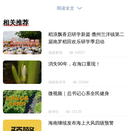
行主体总体优质，相对低评级的主体也都通过国际金
阅读全文
融组织担保等方式进行增信，违约风险可控。此外，
熊猫债市场目前存量规模占我国债券市场总量不到
相关推荐
1％，相关资金流动对债券市场的整体影响有限。
稻浪飘香启研学新篇 儋州兰洋镇第二
熊猫债为何能持续获得国际知名机构青睐？
届南罗稻田欢乐研学季启动
海拔新闻
24927
近年来，中美利差持续走阔，人民币低息环境
下，融资成本的比较优势不断凸显，加之在外部环境
消失90年，在海口重现！
和全球金融市场发生较大变化的背景下，人民币汇率
依然能保持基本稳定。无论对外资发行人还是外资投
海南发布等
29394
资者来说，熊猫债的配置价值都在放大，前者可节省
微视频｜总书记心系全民健身
融资成本，后者可分散投资实现避险。因此，国际知
名机构青睐熊猫债，是出于对中国制度环境、发展预
期和人民币的高度认可。
新华社
13135
海南继续发布海上大风四级预警
而且，发行熊猫债是主动融资行为，这反映出更