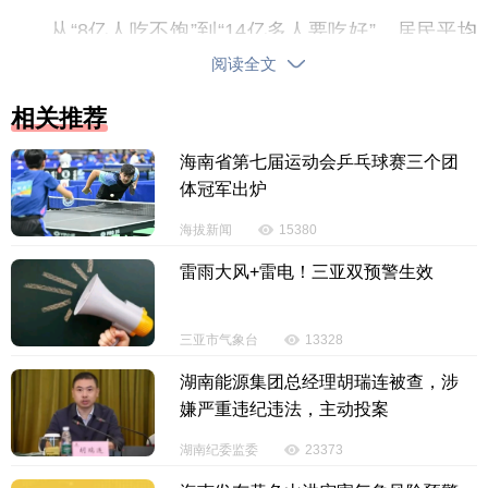
从“8亿人吃不饱”到“14亿多人要吃好”，居民平均
预期寿命提高到超过79岁，建成世界上规模最大的教
阅读全文
育体系、社会保障体系、医疗卫生体系……在中国共
相关推荐
产党领导下，人民生活实现了从温饱不足到总体小
康、再到全面小康的历史性跨越，人民群众获得感、
海南省第七届运动会乒乓球赛三个团
幸福感、安全感显著增强。
体冠军出炉
海拔新闻
15380
柴米油盐、三餐四季，物阜民丰、万家灯火。“幼
有所育、学有所教、劳有所得、病有所医、老有所
雷雨大风+雷电！三亚双预警生效
养、住有所居、弱有所扶”的梦想，一步步成为现实。
三亚市气象台
13328
这是身份地位的深刻重塑——
湖南能源集团总经理胡瑞连被查，涉
习近平总书记指出，一个国家民主不民主，关键
嫌严重违纪违法，主动投案
在于是不是真正做到了人民当家作主。
湖南纪委监委
23373
近代以来，帝国主义瓜分豆剖，封建主义枷锁重