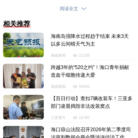
电商发展需求，持续优化监管服务模式，以高水平监
阅读全文
管服务推动三亚空港口岸跨境电商出口稳步提质。
相关推荐
【责任编辑：刘如英】
海南岛强降水过程趋于结束 未来3天
【内容审核：孙令卫】
以多云间晴天气为主
海拔新闻
21208
版权声明：国际旅游岛商报全媒体文字、图片、视频、音频等版权作
跨越3年的“520之约”！海口青年捐献
品，欢迎转发，但非经本报书面授权同意，严禁包括但不限于转载或改
造血干细胞传递大爱
编、引用等，违者必追究法律责任。
海拔新闻
50465
投诉电话：0898-65818181
【百日行动】查扣7辆改装车！三亚多
部门凌晨捣毁非法改装窝点
三亚警方
16760
海口琼山法院召开2026年第二季度司
法审判数据会商会暨涉诉信访工作研