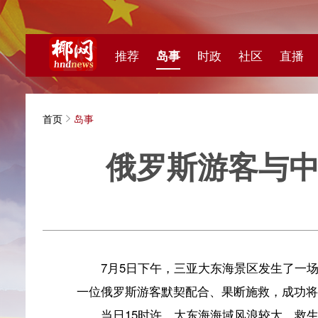
推荐
岛事
时政
社区
直播
海视频
首页
岛事
俄罗斯游客与中国救
海南日报
7月5日下午，三亚大东海景区发生了一场惊心动魄
一位俄罗斯游客默契配合、果断施救，成功将当事人从海
当日15时许，大东海海域风浪较大。救生员苏庆壮
明显异于普通游客。苏庆壮敏锐察觉异常，多次上前劝阻
离开，反常举动引起执勤团队高度警惕。景区安保当即上