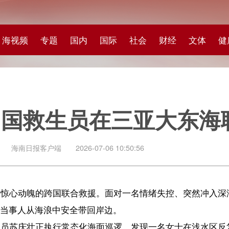
专题
国内
国际
社会
财经
文体
健康
快评
图集
科
生员在三亚大东海联手救人
客户端
2026-07-06 10:50:56
的跨国联合救援。面对一名情绪失控、突然冲入深海的女士，景区救生员
浪中安全带回岸边。
正执行常态化海面巡逻，发现一名女士在浅水区反复徘徊、神情低落，行
，提醒风浪危险，劝导其上岸休息。然而，经多次沟通后，该女子仍不
报，现场负责人迅速从二号泳区赶赴现场处置。