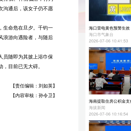
一
海口雷电黄色预警生效！6日影响时段→
海口市气象台
后
2026-07-06 10:41:53
保
英】
卫】
海南提取住房公积金支付物业费 每名缴存人每年只能办理一次
海拔新闻
2026-07-06 10:16:54
海南住房公积金：构建线上线下一体化服务体系 资金可快速结算到缴存人账户
海拔新闻