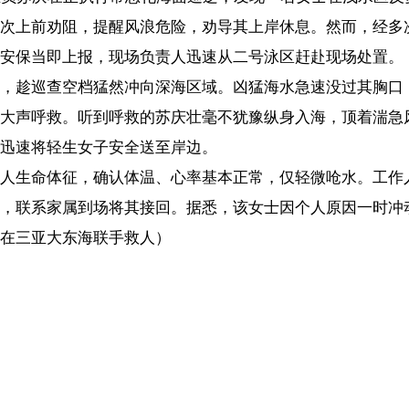
档猛然冲向深海区域。凶猛海水急速没过其胸口，生命危在旦夕。千钧
听到呼救的苏庆壮毫不犹豫纵身入海，顶着湍急风浪游向遇险者，与随
女子安全送至岸边。
，确认体温、心率基本正常，仅轻微呛水。工作人员随即为其披上浴巾
到场将其接回。据悉，该女士因个人原因一时冲动，目前已无大碍。
海联手救人）
【责任编辑：刘如
【内容审核：孙令