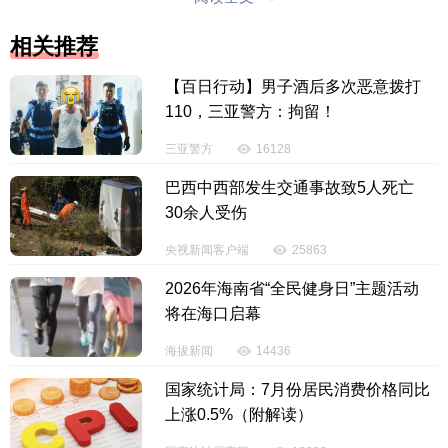
投诉电话：0898-65818181
相关推荐
【百日行动】男子酒后多次恶意拨打
110，三亚警方：拘留！
三亚警方
16128
巴西中西部发生交通事故致5人死亡
30余人受伤
央视新闻客户端
25863
2026年海南省“全民健身日”主题活动
将在海口启幕
海拔新闻
14436
国家统计局：7月份居民消费价格同比
上涨0.5%（附解读）