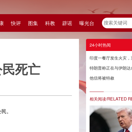
教
辟谣
曝光台
24小时热闻
印度一餐厅发生火灾，至少18名外国公民死亡
特朗普称正在与伊朗达成协议 愿与伊最高领袖会面
他信将被特赦
相关阅读/RELATED READING
婧】
宏】