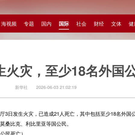
专题
国内
国际
社会
财经
文体
健康
快评
图集
科
灾，至少18名外国公民死亡
社
2026-06-03 21:02:19
灾，已造成21人死亡，其中包括至少18名外国公民。
利比里亚等国公民。
【责任编辑：韩 
【内容审核：黄奕