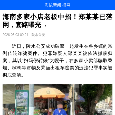
海拔新闻·椰网
海南多家小店老板中招！郑某某已落
网，套路曝光→
2026-06-03 09:21
陵水公安
近日，陵水公安成功破获一起发生在各乡镇的系
列传统诈骗案件。犯罪嫌疑人郑某某被依法抓获归
案，其以“扫码假转账”为幌子，在多家小卖部骗取香
烟、槟榔等财物及乘坐出租车逃票的违法犯罪事实被
彻底查清。