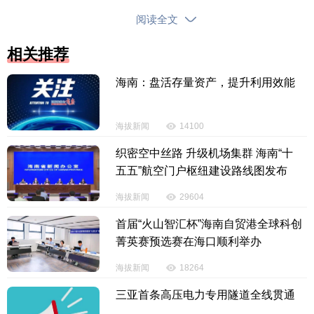
阅读全文
短短十余天内，郑某某通过上述手段累计骗走33
条香烟、10包槟榔以及未支付出租车费380元，严重扰
相关推荐
乱了正常的市场经营秩序，给基层商户和司机带来了
经济损失。
海南：盘活存量资产，提升利用效能
接到群众报警后，“雷霆专班”立刻开展侦查。办案
海拔新闻
14100
民警通过对案发地周边进行排查、走访受害群众并调
取相关交易记录，迅速锁定了犯罪嫌疑人的活动轨迹
织密空中丝路 升级机场集群 海南“十
五五”航空门户枢纽建设路线图发布
及真实身份。4月15日，在掌握充分证据后，办案民警
果断出击，将犯罪嫌疑人郑某某成功抓获。
海拔新闻
29604
首届“火山智汇杯”海南自贸港全球科创
菁英赛预选赛在海口顺利举办
海拔新闻
18264
三亚首条高压电力专用隧道全线贯通