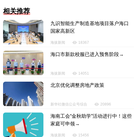
相关推荐
九识智能生产制造基地项目落户海口
国家高新区
海拔新闻
18367
海口市新款校服已进入预售阶段→
海拔新闻
14051
北京优化调整房地产政策
新华社微信公众号综合
20896
海南工会“金秋助学”活动进行中！这些
家庭可申领→
海拔新闻
15456