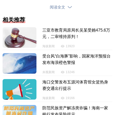
如何更正？
阅读全文
据悉，若因身份证号码错误被暂停待遇，参保人
相关推荐
请持本人有效身份证件，尽快到参保地医保经办机构
申请更正。完成更正后，医保待遇将及时恢复。
三亚市教育局原局长吴某受贿475.6万
元，二审维持原判！
请广大参保人相互转告，及时核对个人信息。如
海拔新闻
13920
有疑问，可向参保地医保经办机构咨询。
受台风“白海豚”影响，国家海洋预报台
【责任编辑：韩 婧】
发布海浪橙色警报
央视新闻
13246
【内容审核：黄奕宏】
海口交警发布五源河体育馆女篮热身
赛交通出行提示
版权声明：国际旅游岛商报全媒体文字、图片、视频、音频等版权作
品，欢迎转发，但非经本报书面授权同意，严禁包括但不限于转载或改
海拔新闻
19166
编、引用等，违者必追究法律责任。
防范民族资产解冻类诈骗！海南一家
银行发布风险提示