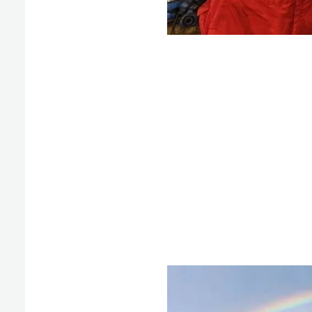
据介绍，
是海南公
项
公司
更推
迈向“油