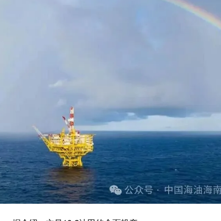
续同类型油田规模化开发
累工程经验和技术储备
增强区域能源安全保障能力
【责任编辑：冯 
【内容审核：吴钟
椰网首页
|
关于我们
|
法律声明
|
联系我们
c)国际旅游岛商报 hndnews.com 岛民 岛报 岛生活
网新闻信息服务许可证:46120180001
网站备案/许可证号:琼ICP备10001305号-1
琼公网安备46010602000172号