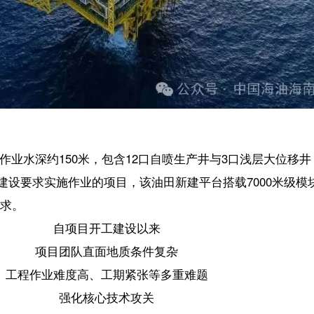
150米，包含12口自喷生产井与3口浅层大位移井，设计高峰日产油量超
作业的项目，该油田新建平台搭载7000米级模块钻机，布设20个井槽
自项目开工建设以来
团队直面地质条件复杂
难度高、工期紧张等多重难题
强化核心技术攻关
合运用多项技术手段
刻画油田地下地质构造
准判识油气层空间分布
钻头有效命中油藏目标
障每一口开发井的实施效果