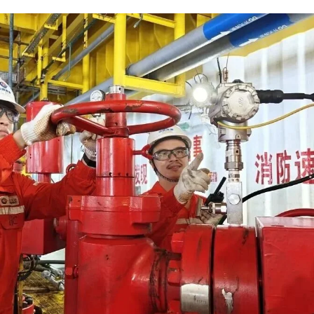
，文昌16-2油田将针对
结构精简、海域台风多发
产与下游关联紧密等特点
序推进智能油田建设
断提升油田智能感知
能管控与智能决策水平
边滚动发现及投产井生产动态
科学规划调整井作业
续挖掘油田产能潜力