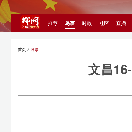
推荐
岛事
时政
社区
直播
海视频
首页
岛事
文昌16-2
中国海油海
随着油
文昌1
该项