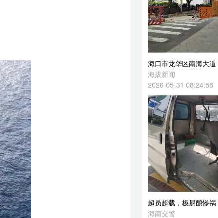
海口市龙华区南海大道（龙湖天街段）道路改造工程超期未完工 部门回应
海拔新闻
2026-05-31 08:24:58
超员超载，极易酿惨祸！海南严查超限超载等重点违法行为，切勿侥幸上路
海南交警
2026-05-31 08:14:37