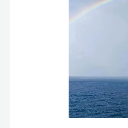
为后
积
进一步
（原标题：文昌16-2油田开发项目全面投产）
椰网(
报纸出版许可证号:CN46-0002 互联