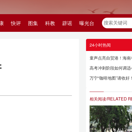
教
辟谣
曝光台
24小时热闻
童声点亮自贸港！海南省妇联“六一”合唱展演温情上演
高考冲刺阶段如何调适心理？专家支招考生与家长从容应考→
万宁“咖啡地图”请收好！六大去处风格迥异
相关阅读/RELATED READING