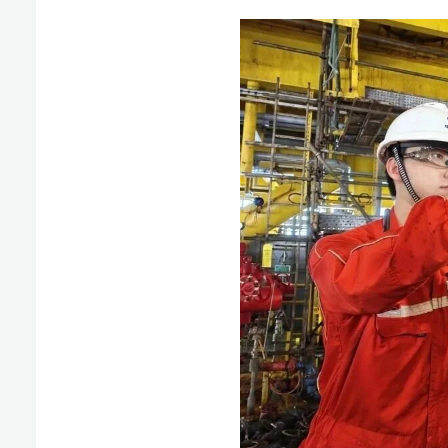
下一步
人员
油田生
有
不
智
同时结合周
持