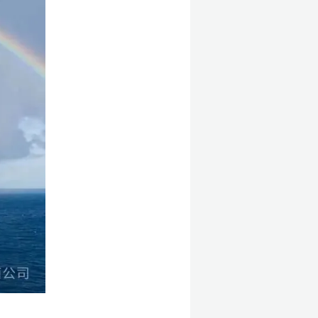
超】
旺】