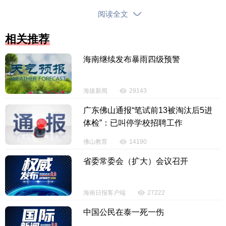
库。
阅读全文
今年4月，小林接到初配成功通知时正在课堂上开
相关推荐
展实验，得知消息后，他在意外之余，更多的是欣喜
与坚定。他第一时间将此事告知家人与好友，亲友对
海南继续发布暴雨四级预警
此表示理解与支持，成了他完成捐献最坚实的后盾。
在红十字会工作人员的全程陪同下，小林依次完成高
海拔新闻
29143
分辨配型、全面体格检查等各项流程，全程积极配
合，态度从容坚定。
广东佛山通报“笔试前13被淘汰后5进
体检”：已叫停学校招聘工作
佛山教育
14190
省委常委会（扩大）会议召开
海南日报客户端
27222
中国公民在泰一死一伤