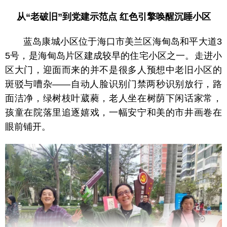
从“老破旧”到党建示范点 红色引擎唤醒沉睡小区
蓝岛康城小区位于海口市美兰区海甸岛和平大道3
5号，是海甸岛片区建成较早的住宅小区之一。走进小
区大门，迎面而来的并不是很多人预想中老旧小区的
斑驳与嘈杂——自动人脸识别门禁两秒识别放行，路
面洁净，绿树枝叶葳蕤，老人坐在树荫下闲话家常，
孩童在院落里追逐嬉戏，一幅安宁和美的市井画卷在
眼前铺开。