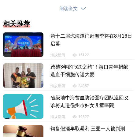
阅读全文
相关推荐
第十二届琼海潭门赶海季将在8月16日
启幕
海拔新闻
15122
“别看现在这么舒心，前些年可不是这样。”一位在
蓝岛康城小区住了十几年的老住户表示，“设施老化、
跨越3年的“520之约”！海口青年捐献
造血干细胞传递大爱
停车混乱、外来人员随便进出，业主和物业之间也经
常‘各说各话’，大家心里都有怨气。”
海拔新闻
24367
省级地中海贫血防治医疗团队巡回义
转折，从建立一个支部开始。
诊将走进儋州市妇女儿童医院
海拔新闻
19327
销售假酒牟取暴利 三亚一人被判刑