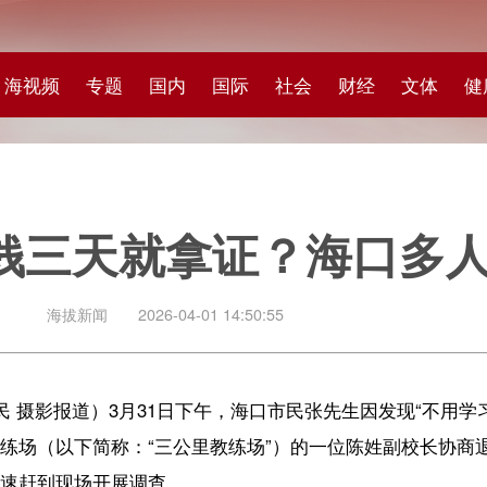
专题
国内
国际
社会
财经
文体
健康
快评
图集
科
天就拿证？海口多人被骗！
闻
2026-04-01 14:50:55
）3月31日下午，海口市民张先生因发现“不用学习可拿驾照”的承诺被骗
简称：“三公里教练场”）的一位陈姓副校长协商退费，退费无果后，无奈
开展调查。