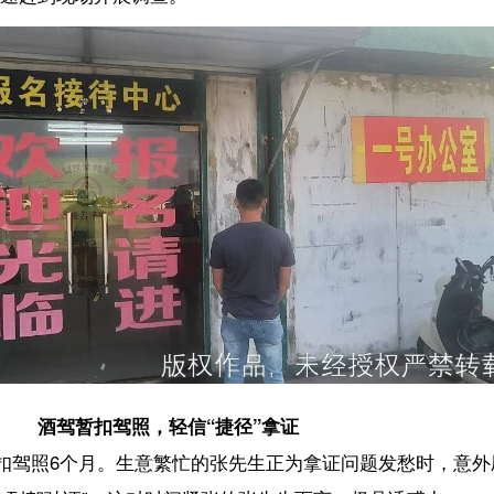
扣驾照，轻信“捷径”拿证
月。生意繁忙的张先生正为拿证问题发愁时，意外刷到抖音博主“小霞”发
，这对时间紧张的张先生而言，极具诱惑力。
练场与小霞见面。谈妥细节后，小霞安排张先生与驾校一位钟姓工作人员签
信支付了3000元费用。随后，钟姓工作人员让张先生回家等待消息。