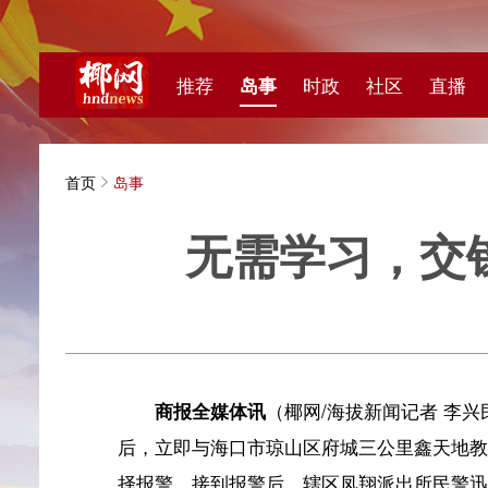
推荐
岛事
时政
社区
直播
海视频
首页
岛事
无需学习，交钱三
海拔新
商报全媒体讯
（椰网/海拔新闻记者 李兴民 摄影报道
后，立即与海口市琼山区府城三公里鑫天地教练场（以下
择报警。接到报警后，辖区凤翔派出所民警迅速赶到现场