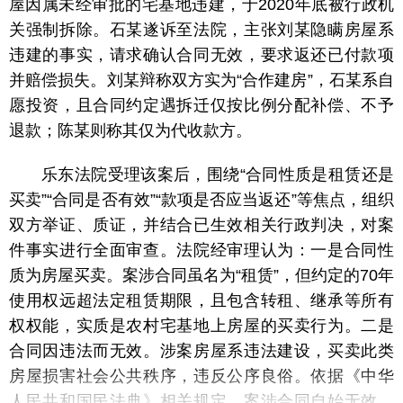
屋因属未经审批的宅基地违建，于2020年底被行政机
关强制拆除。石某遂诉至法院，主张刘某隐瞒房屋系
违建的事实，请求确认合同无效，要求返还已付款项
并赔偿损失。刘某辩称双方实为“合作建房”，石某系自
愿投资，且合同约定遇拆迁仅按比例分配补偿、不予
退款；陈某则称其仅为代收款方。
乐东法院受理该案后，围绕“合同性质是租赁还是
买卖”“合同是否有效”“款项是否应当返还”等焦点，组织
双方举证、质证，并结合已生效相关行政判决，对案
件事实进行全面审查。法院经审理认为：一是合同性
质为房屋买卖。案涉合同虽名为“租赁”，但约定的70年
使用权远超法定租赁期限，且包含转租、继承等所有
权权能，实质是农村宅基地上房屋的买卖行为。二是
合同因违法而无效。涉案房屋系违法建设，买卖此类
房屋损害社会公共秩序，违反公序良俗。依据《中华
人民共和国民法典》相关规定，案涉合同自始无效。