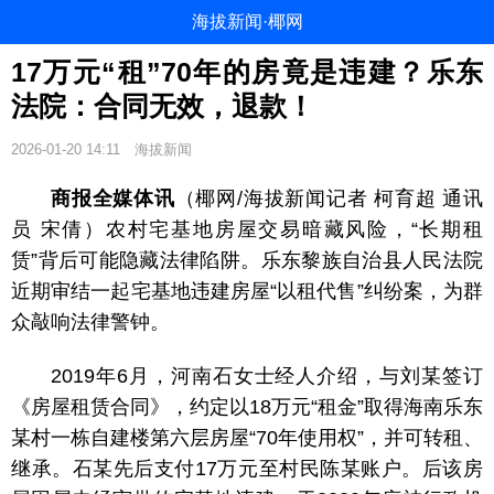
海拔新闻·椰网
17万元“租”70年的房竟是违建？乐东
法院：合同无效，退款！
2026-01-20 14:11
海拔新闻
商报全媒体讯
（椰网/海拔新闻记者 柯育超 通讯
员 宋倩）农村宅基地房屋交易暗藏风险，“长期租
赁”背后可能隐藏法律陷阱。乐东黎族自治县人民法院
近期审结一起宅基地违建房屋“以租代售”纠纷案，为群
众敲响法律警钟。
2019年6月，河南石女士经人介绍，与刘某签订
《房屋租赁合同》，约定以18万元“租金”取得海南乐东
某村一栋自建楼第六层房屋“70年使用权”，并可转租、
继承。石某先后支付17万元至村民陈某账户。后该房