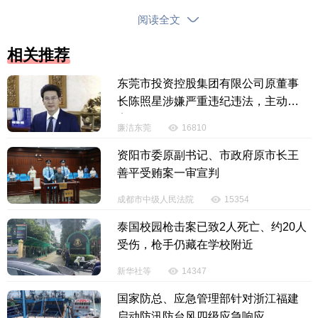
三是款项应予返还但损失自负。合同无效后，因该合
阅读全文
同取得的财产应当返还。刘某作为合同相对方及实际
相关推荐
收款受益人，应向石某退还17万元。同时，石某在交
易时未审慎核实房屋合法性，自身存在过错，故其主
东莞市投资控股集团有限公司原董事
张的利息、律师费等损失，法院不予支持。
长陈照星涉嫌严重违纪违法，主动投
案
廉洁东莞
16810
法官表示，该案件是一起典型的以“长期租赁”形式
掩盖“房屋买卖”实质的纠纷。农村宅基地及其上房屋的
资阳市委原副书记、市政府原市长王
流转受到法律严格限制，非本集体经济组织成员购买
善平受贿案一审宣判
此类房屋权益难以保障。若房屋本身属于违法建筑，
成都市中级人民法院
15354
相关合同更易被认定无效。
泰国校园枪击案已致2人死亡、约20人
受伤，枪手仍藏在学校附近
乐东法院提醒，一是要认清合同本质。签订“超长
租期”“以租代售”类合同时，需警惕其是否实质为宅基
新华社等
14347
地房屋、小产权房等特殊房屋的买卖行为，非本村村
国家防总、应急管理部针对浙江福建
民购买此类房屋，其权益往往不受法律保护。二是要
启动防汛防台风四级应急响应