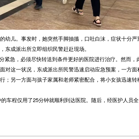
须尽快转送到条件更好的医院进行治疗。然而，此时正值美洋线修建期间
况，东成派出所民警迅速启动应急预案，一方面积极协调美洋线修建项
面与孩子家属和老师紧密配合，将小女孩迅速转移到警车上，并启动警
了25分钟就顺利到达医院。随后，经医护人员全力救治，小女孩已恢复
【责任编辑：谢镇
【内容审核：孙令
音频等版权作品，欢迎转发，但非经本报书面授权同意，严禁包括但不限于转
投诉电话：0898-658181