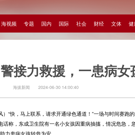
专题
国内
国际
社会
财经
文体
健康
快评
图集
科
力救援，一患病女孩转危为
闻
2024-06-30 14:00:40
马上联系，请求开通绿色通道！”一场与时间赛跑的救援行动在儋州市东成
东成卫生院有一名小女孩因重病抽搐，情况危急，急需转院救治。在这关键
孩转危为安。