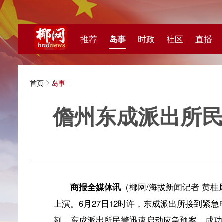
推荐
岛事
时政
社区
直播
海视频
首页
岛事
儋州东成派出所民警接
海拔新
商报全媒体讯
（椰网/海拔新闻记者 黄桂风）“快，
上演。6月27日12时许，东成派出所接到紧急电话称，
刻，东成派出所民警迅速启动应急预案，成功助力患病女