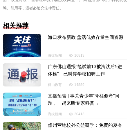
编、引用等，违者必追究法律责任。
相关推荐
海口发布新政 盘活低效存量空间资源
海拔新闻
16813
广东佛山通报“笔试前13被淘汰后5进
体检”：已叫停学校招聘工作
佛山教育
14559
直播预告 | 事关青少年“脊柱侧弯”问
题，一起来听专家科普→
海拔新闻
20413
儋州营地校外公益研学：免费的夏令