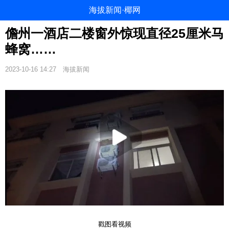
海拔新闻·椰网
儋州一酒店二楼窗外惊现直径25厘米马
蜂窝……
2023-10-16 14:27
海拔新闻
戳图看视频