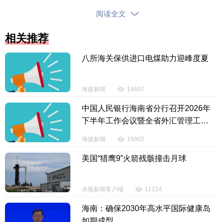
阅读全文
10月14日18时许，洋浦经济开发区消防救援支队
指挥中心接群众报警称，位于古盐田高尔夫俱乐部附
相关推荐
近一酒店有马蜂窝扰民，急需救助。接警后，立即调
八所海关保供进口电煤助力迎峰度夏
派新英湾消防救援站1车6人前往现场处置。消防救援
人员到达现场后，发现一个直径约25厘米的马蜂窝挂
在酒店二楼窗外屋檐下，不时有马蜂在附近飞舞。该
海拔新闻
14607
酒店的工作人员表示，由于近期海南高尔夫球公开赛
中国人民银行海南省分行召开2026年
欧巡挑战赛在古盐田高尔夫俱乐部举办，附近客流量
下半年工作会议暨全省外汇管理工作
较大，该马蜂窝如不及时清理，将构成安全隐患。了
会议
海拔新闻
19902
解现场情况后，消防救援人员立即对附近进行实施警
戒，禁止无关人员靠近现场。随后，由2名消防救援人
美国“猎鹰9”火箭残骸撞击月球
员着防蜂服做好摘除准备。由于马蜂窝巢穴位置较
高，消防救援人员采用高压水枪对马蜂窝进行喷射。
央视新闻客户端
11224
大约一分钟后，马蜂窝被水枪射下，在确保蜂窝内无
海南：确保2030年高水平国际健康岛
残余马蜂后，将蜂窝装到事先准备好的编织袋内，随
如期成型