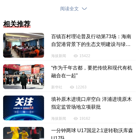
阅读全文
据了解，一起事故发生在8日11时40分，金江镇绿
相关推荐
地广场路边一辆电动自行车骑行途中起火，经过交警
百镇百村理论普及行动第73场：海南
和消防的合力救援，5分钟后火情被扑灭，现场无人员
自贸港背景下的生态文明建设与绿色
被困，无人员伤亡。此外，当日19时52分，金江镇绿
环保意识培育
海拔新闻
15422
地广场又发生一起电动自行车自燃事故，救援人员到
达现场后，经过十分钟不间断地扑救，明火被成功扑
“作为千年古都，要把传统和现代有机
灭，现场无人员受伤。
融合在一起”
新华社
12263
填补原木进境口岸空白 洋浦进境原木
指定监管场地立项获批
海拔新闻
19162
一分钟两球 U17国足2:1逆转勒沃库森
U17队