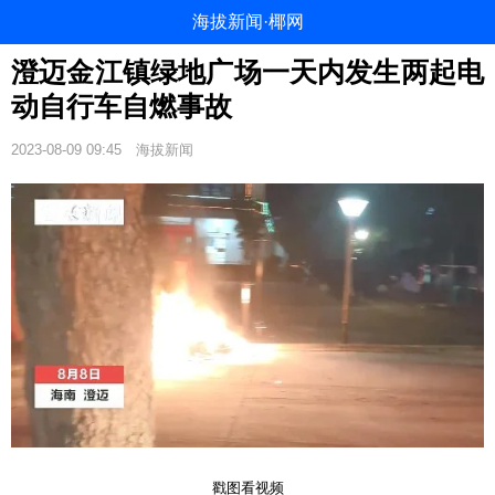
海拔新闻·椰网
澄迈金江镇绿地广场一天内发生两起电
动自行车自燃事故
2023-08-09 09:45
海拔新闻
戳图看视频