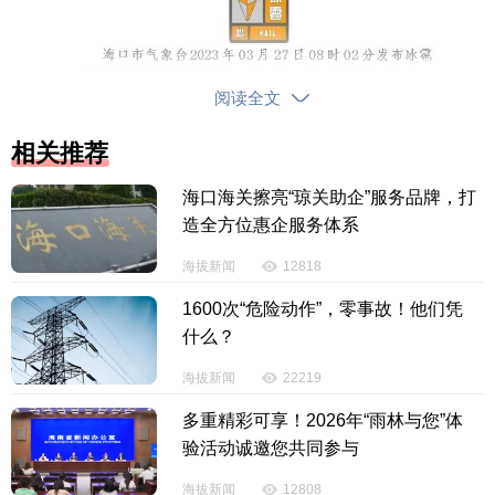
阅读全文
相关推荐
海口海关擦亮“琼关助企”服务品牌，打
造全方位惠企服务体系
海拔新闻
12818
1600次“危险动作”，零事故！他们凭
什么？
【责任编辑：肖 好】
海拔新闻
22219
多重精彩可享！2026年“雨林与您”体
【内容审核：张美儿】
验活动诚邀您共同参与
版权声明：国际旅游岛商报全媒体文字、图片、视频、音频等版权作
海拔新闻
12808