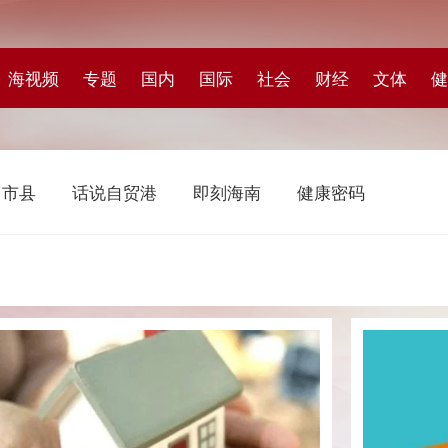
专题
国内
国际
社会
财经
文体
健康
快评
图集
科
说自贸港
即刻海南
健康密码