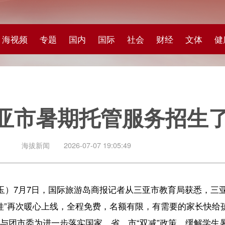
专题
国内
国际
社会
财经
文体
健康
快评
图集
科
市暑期托管服务招生了→
闻
2026-07-07 19:05:49
日，国际旅游岛商报记者从三亚市教育局获悉，三亚市教育局、共青团三亚
暖心上线，全程免费，名额有限，有需要的家长快给孩子报名。
一步落实国家、省、市“双减”政策，缓解学生暑期“看护难”问题而开展
事项目的重要举措。自2023年首次启动以来，已连续多年为广大家庭提供
可和社会好评，让民生关怀落到实处、让教育服务更有温度。