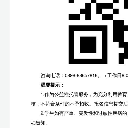
核，不符合条件的不予招收。报名信息提交后，不能再作
2.学生如有严重、突发性和过敏性疾病的，不建议
动告知。
3.本次暑期托管服务可为学生提供午餐午休服务（
报名时家长可根据自身需求自愿选择，午餐午休费用需由
午餐午休费用标准：餐费15元/天/人+看护费用（
请家长提前告知。
4.由于申请人数较多，无法保证所有报名学生均被录取
时前未收到录取短信或电话通知，
则未被录取。
5.录取成功的学生须在2026年7月13日按托管校
定时间报到的视为主动放弃名额；托管期间，学生及家长
度的情况，将按规定取消该生托管资格。
6.学生应自觉爱护学校及活动场地的公共设施与设
程参与资格。
版权声明：国际旅游岛商报全媒体文字、图片、视频、