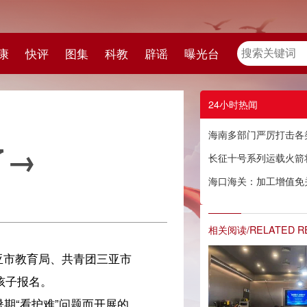
教
辟谣
曝光台
24小时热闻
海南多部门严厉打击各类违法行为，32家单位合计被罚超330万元
长征十号系列运载火箭将加快提升我国进出空间能力
海口海关：加工增值免关税政策实施五年，累计免征关税超9亿元
相关阅读/RELATED READING
市
的
规