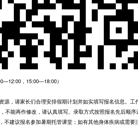
修改，请认真填写。录取方式按照报名先后顺序进行录取。
报名参加暑期托管课堂；如有其他身体疾病或需要注意事项的，请家长务必
提供专用午睡垫，有午休需求的请家长为学生自备薄被、枕头等午休用品）
家长自行承担。
根据实际参加午托的总人数动态计算）。如有食物过敏或其他特殊饮食需求
。一经录取，工作人员将以短信或电话的形式通知。若2026年7月12日1
区通知的时间到达指定地点，完成报到登记并签署《安全协议书》；无故未按
必须遵守管理制度，如出现三次无故缺勤、旷课等现象或其他违反管理
备。如因个人原因故意造成损坏的，由家长承担相应赔偿责任，并取消该生
【责任编辑：冯 
【内容审核：李彦
音频等版权作品，欢迎转发，但非经本报书面授权同意，严禁包括但不限于转