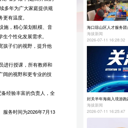
音
海口琼山区人才服务团走进智谷·未来产业芯开展政策宣讲
海拔新闻
2026-07-11 16:28:32
他
和
技
全
封关半年海南入境游跑赢大盘，海口TOP10、博鳌跃升百名
海拔新闻
2026-07-11 16:25:47
3
海南多部门严厉打击各类违法行为，32家单位合计被罚超330万元
海拔新闻