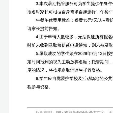
或改编、引用等，违者必追究法律责任。
椰网(
报纸出版许可证号:CN46-0002 互联