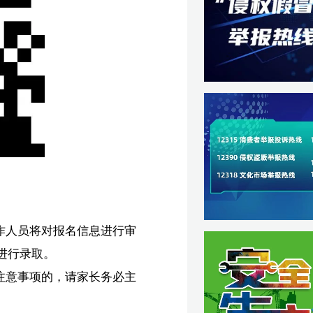
主
；
，
8
规
制
课
超】
昆】
载