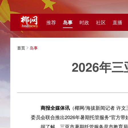
推荐
岛事
时政
社区
直播
海视频
首页
岛事
2026年三亚
海拔新
商报全媒体讯
（椰网/海拔新闻记者 许文玉）7月7
委员会联合推出2026年暑期托管服务“官方带娃”再次
据了解，三亚市暑期托管服务是市教育局与团市委为进
公益托管活动，同时也是落实三亚市2026年十大民生实
范、安全、免费的暑期托管服务，深受学生喜爱、家长认