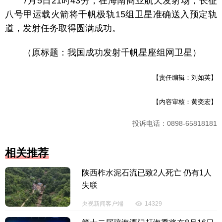
7月5日21时43分，在海南商业航天发射场，长征
八号甲运载火箭将千帆极轨15组卫星准确送入预定轨
道，发射任务取得圆满成功。
（原标题：我国成功发射千帆星座组网卫星）
【责任编辑：刘如英】
【内容审核：黄奕宏】
投诉电话：0898-65818181
相关推荐
陕西柞水泥石流已致2人死亡 仍有1人
失联
央视新闻客户端
14329