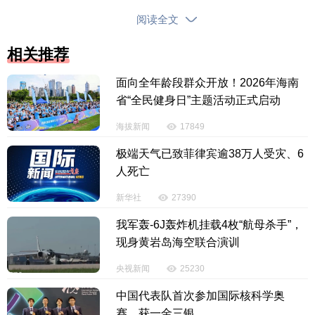
四条的规定，准确区分非法行医“情节严重”与“造成就
阅读全文
诊人死亡”两种情形。根据海南医学院第二附属医院出
具的死亡记录，患者刘某某生前同时患有急性早幼粒
相关推荐
细胞白血病（M3型）、高血压3级（极高危）、2型糖
尿病等多种严重器质性疾病。其死亡的根本原因在于
面向全年龄段群众开放！2026年海南
自身严重疾病的自然进展及并发症，黄某城的擅自拔
省“全民健身日”主题活动正式启动
牙行为虽系患者出血及病情恶化的诱发因素，但并非
海拔新闻
17849
造成死亡的直接、主要原因。因此，案件适用非法行
极端天气已致菲律宾逾38万人受灾、6
医罪“情节严重”的规定，在三年以下有期徒刑幅度内量
人死亡
刑，符合罪责刑相适应原则。
新华社
27390
案件审理期间，承办法官没有简单就案办案，而
我军轰-6J轰炸机挂载4枚“航母杀手”，
是多次与被害人家属、被告人黄某城及其所在门诊部
现身黄岩岛海空联合演训
进行沟通，耐心释法说理，积极化解矛盾。经过多轮
央视新闻
25230
调解，最终促成各方达成和解协议：被告人黄某城赔
偿被害人家属20万元，其所在口腔门诊部赔偿17万
中国代表队首次参加国际核科学奥
元，合计37万元。被害人家属对黄某城的行为表示谅
赛 获一金三银