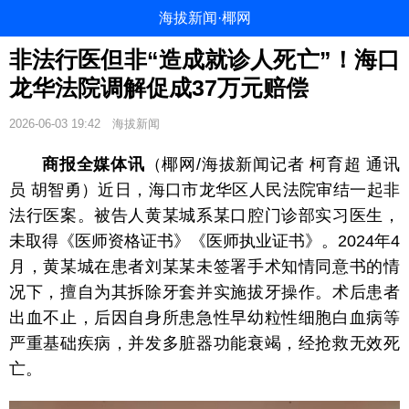
海拔新闻·椰网
非法行医但非“造成就诊人死亡”！海口
龙华法院调解促成37万元赔偿
2026-06-03 19:42
海拔新闻
商报全媒体讯
（椰网/海拔新闻记者 柯育超 通讯
员 胡智勇）近日，海口市龙华区人民法院审结一起非
法行医案。被告人黄某城系某口腔门诊部实习医生，
未取得《医师资格证书》《医师执业证书》。2024年4
月，黄某城在患者刘某某未签署手术知情同意书的情
况下，擅自为其拆除牙套并实施拔牙操作。术后患者
出血不止，后因自身所患急性早幼粒性细胞白血病等
严重基础疾病，并发多脏器功能衰竭，经抢救无效死
亡。