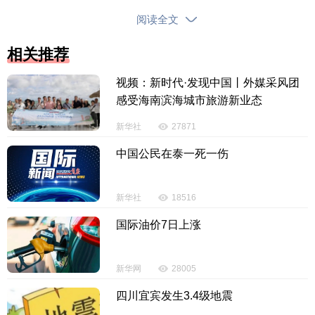
可容纳
12000名观众等，据悉，三亚正着力打造“海洋
阅读全文
+沙滩+体育馆”的复合型竞技观赛高地，白鹭体育馆将
在球迷面前继续亮相。
相关推荐
视频：新时代·发现中国丨外媒采风团
感受海南滨海城市旅游新业态
新华社
27871
中国公民在泰一死一伤
新华社
18516
国际油价7日上涨
新华网
28005
四川宜宾发生3.4级地震