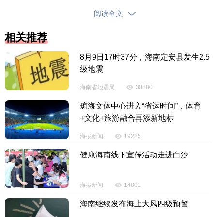
阅读全文
相关推荐
8月9日17时37分，海南定安县发生2.5
级地震
武术套路世界杯是国际武联六大官方赛事之一，
海南省地震局
30880
通常每两年举办一届，世锦赛前八名选手方可参赛。
琼海文体中心进入“省运时间”，体育
自2016年11月在中国福州举行首届赛事以来，该赛事
+文化+旅游融合再添新地标
已成为代表武术套路最高竞技水平的国际交流平台。
海拔新闻
19225
值得一提的是2026年达喀尔青年奥林匹克运动会
健康海南线下宣传活动走进白沙
将于10月31日至11月13日举办，武术是正式比赛项目
之一，这也是武术首次成为青年奥林匹克系列运动会
海拔新闻
14801
的正式比赛项目。作为武术青奥首秀前的预演，本届
海南继续发布海上大风四级预警
赛事将为技术官员开展实战练兵，夯实青奥赛事筹备