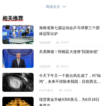
线和责任边界。通过典型案例，统一裁判尺度，为全
阅读全文
省法院审理同类案件提供参考和指引，提升未成年人
审判专业化水平。同时，凝聚保护合力，向社会传递
相关推荐
海南法院全方位、全链条保护未成年人的坚定态度，
海南省第七届运动会乒乓球赛三个团
致力推动形成人人关心、人人保护未成年人的良好社
体冠军出炉
会氛围。
海拔新闻
15433
2025年以来，全省法院深入落实未成年人司法保
关系降级！阿根廷大使将“回国休假”
护工作要求，扎实推进“护苗”专项行动，从严惩治侵害
未成年人犯罪、精准矫治挽救罪错青少年，常态化开
展家庭教育指导、司法救助、源头治理等工作。相关
央视新闻
19221
工作连续两年接受省人大常委会专题询问并获高满意
今天下午又一个新台风生成了，叫“灿
度评价，未成年人司法保护工作取得扎实成效。
鸿”，未来不排除来我国；目前西北太
平洋上“三台共舞”
中央气象台
13542
坚持审判机制改革，系统保护更加有力。2025年1
月1日，海南高院独立建制的未成年人与家事案件综合
现货黄金升破4300美元，为6月18日
审判庭正式揭牌运行。全省26家法院均已设立少年法
来首次