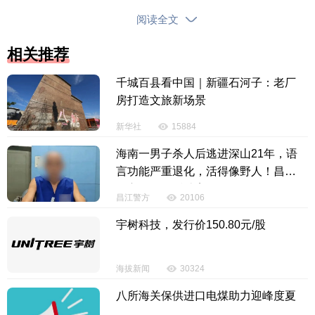
阅读全文
相关推荐
千城百县看中国｜新疆石河子：老厂
房打造文旅新场景
新华社
15884
项目建设的顺利推进，离不开优质高效的服务保
海南一男子杀人后逃进深山21年，语
障与科学严谨的施工管理。江东管理局主动靠前、精
言功能严重退化，活得像野人！昌江
准服务，安排项目专员全程对接项目建设需求，聚焦
警方因一句话破案
昌江警方
20106
征拆、电力等关键要素保障难题，主动协调、逐项攻
坚，为项目建设保驾护航，用高效服务为项目提速增
宇树科技，发行价150.80元/股
效。同时，项目部严格落实质量安全责任制，坚守“品
质为先、安全第一”的原则，科学制定施工方案，合理
海拔新闻
30324
调配人力、机械资源，优化施工流程、合理安排工
八所海关保供进口电煤助力迎峰度夏
期，以满负荷施工状态全力推动项目建设提质增效，