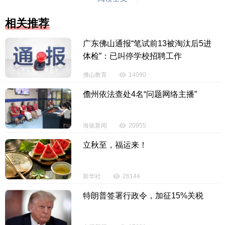
投诉电话：0898-65818181
相关推荐
广东佛山通报“笔试前13被淘汰后5进
体检”：已叫停学校招聘工作
佛山教育
14090
儋州依法查处4名“问题网络主播”
海拔新闻
20955
立秋至，福运来！
新华社
26144
特朗普签署行政令，加征15%关税