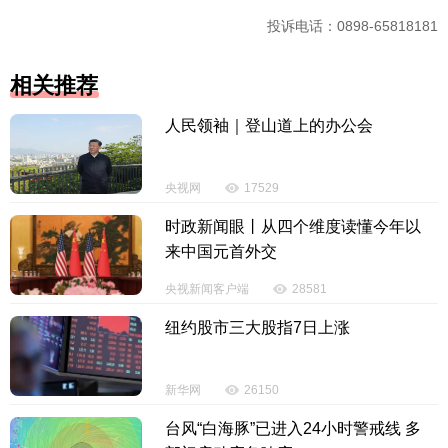
投诉电话：0898-65818181
相关推荐
人民领袖｜登山道上的办公会
央视网
17529
时政新闻眼丨从四个维度读懂今年以
来中国元首外交
央视新闻客户端
28581
纽约股市三大股指7日上涨
新华网
26150
台风“白海豚”已进入24小时警戒线 多