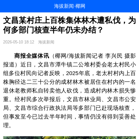
海拔新闻·椰网
文昌某村庄上百株集体林木遭私伐，为
何多部门核查半年仍未办结？
2026-05-10 18:12
海拔新闻
商报全媒体讯
（椰网/海拔新闻记者 李兴民 摄影
报道）近日，文昌市潭牛镇二公堆村委会老太村民小
组多位村民向记者反映，2025年底，老太村村内上百
株胸径达二三十公分的成材林木被居住在村内的一名
退休老教师私自转卖他人砍伐，造成村内林木损失惨
重。经村民多次举报后，文昌市林业局、文昌市公安
局、文昌市综合行政执法局等多部门已赴现场核查，
但事发至今已过去半年时间，事情仍没有得到妥善处
理。