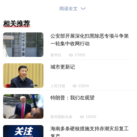
事发当天，许某俊和多名村民联名向当地林业局
阅读全文
等部门举报，次日就有林业站的工作人员赶赴现场勘
验。
相关推荐
许某俊告诉记者：“被举报的退休老教师许某铭，
公安部开展深化扫黑除恶专项斗争第
属于外出人员，2015年退休后才回到我们村居住。”
一轮集中收网行动
新华社
27055
本以为事情到此就会告一段落，可没想到的是，
在此之后的几天时间里，又有村民发现许某铭和其他
城市更新记
人又在砍树，而且这次还砍得更多。经村民粗略统
计，被伐林木分布在四个地块，共计159株，砍伐林木
人民日报
23204
现场触目惊心。
特朗普：我们在观望
事发现场：多种树木被砍断 场面触目惊心
新华国际头条
15043
2026年5月8日上午，记者在村民的指引下，来到
海南多条硬核措施支持赤潮灾后复工
文昌市潭牛镇二公堆村委会老太村民小组，距离涉事
复产