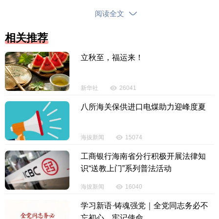
编、引用等，违者必追究法律责任。
阅读全文
投诉电话：0898-65818181
相关推荐
立秋至，福运来！
新华社
26041
八所海关保供进口电煤助力迎峰度夏
海拔新闻
15074
工商银行海南省分行积极开展法律知
识“送教上门”系列普法活动
海拔新闻
16040
学习新语·铸魂强党｜全党同志务必不
忘初心、牢记使命