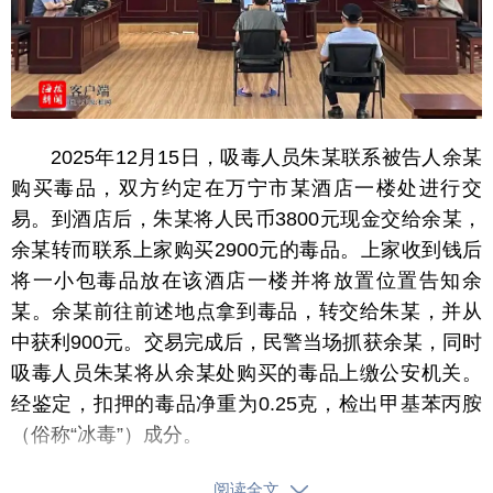
2025年12月15日，吸毒人员朱某联系被告人余某
购买毒品，双方约定在万宁市某酒店一楼处进行交
易。到酒店后，朱某将人民币3800元现金交给余某，
余某转而联系上家购买2900元的毒品。上家收到钱后
将一小包毒品放在该酒店一楼并将放置位置告知余
某。余某前往前述地点拿到毒品，转交给朱某，并从
中获利900元。交易完成后，民警当场抓获余某，同时
吸毒人员朱某将从余某处购买的毒品上缴公安机关。
经鉴定，扣押的毒品净重为0.25克，检出甲基苯丙胺
（俗称“冰毒”）成分。
公诉机关认为，被告人余某以牟利为目的，违反
阅读全文