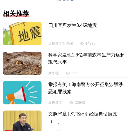
国家对毒品的管理规定，向他人贩卖毒品，其行为触
相关推荐
犯了《中华人民共和国刑法》第三百四十七条第一
款、第四款，犯罪事实清楚，证据确实、充分，提请
四川宜宾发生3.4级地震
以贩卖毒品罪追究其刑事责任。
央视新闻客户端
14379
庭审过程中，审判长有序组织控辩双方进行举
证、质证和辩论，充分保障了控辩双方的各项权利。
科学家发现1.6亿年前森林生产力远超
庭审严谨规范，案件将择期宣判。
现代水平
新华社
29533
【责任编辑：韩 婧】
举报有奖！海南警方公开征集涉黑涉
【内容审核：黄奕宏】
恶犯罪线索
海拔新闻
23643
版权声明：国际旅游岛商报全媒体文字、图片、视频、音频等版权作
文脉华章 | 总书记引经据典话廉政
品，欢迎转发，但非经本报书面授权同意，严禁包括但不限于转载或改
（一）
编、引用等，违者必追究法律责任。