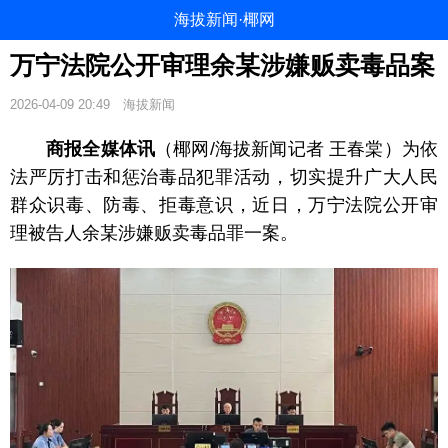
海拔新闻·椰网
万宁法院公开审理余某涉嫌贩卖毒品案
2026-04-09 20:49
海拔新闻
商报全媒体讯
（椰网/海拔新闻记者 王春棠）为依
法严厉打击和惩治毒品犯罪活动，切实提升广大人民
群众识毒、防毒、拒毒意识，近日，万宁法院公开审
理被告人余某涉嫌贩卖毒品罪一案。