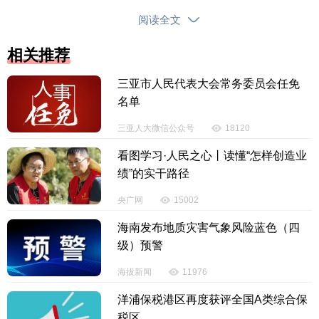
阅读全文
相关推荐
本次游园会紧扣马年生肖主题，融合海南本土文
三亚市人民代表大会常务委员会任免
名单
化与滨海度假元素，推出“逛市集、集福卡、看巡演、
享狂欢”多元玩法。三条主街分别打造美食、文创、非
三亚人大微信公众号
18120
遗三大市集，每日17:30至21:00开放。游客可品尝本
看图学习·人民之心丨读懂“怎样创造业
土风味小吃，选购马年主题文创，近距离观看黎锦、
绩”的实干路径
黎陶、椰雕等非遗技艺展演，感受手作温度。
央广网
15002
海南发布地质灾害气象风险蓝色（四
级）预警
海拔新闻
11976
洋浦保税港区再度获评全国A类综合保
税区