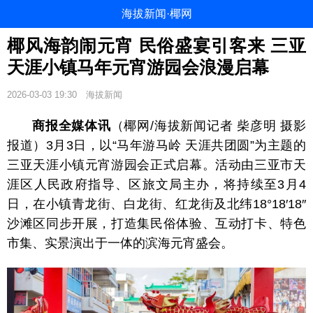
海拔新闻·椰网
椰风海韵闹元宵 民俗盛宴引客来 三亚
天涯小镇马年元宵游园会浪漫启幕
2026-03-03 19:30
海拔新闻
商报全媒体讯
（椰网/海拔新闻记者 柴彦明 摄影
报道）3月3日，以“马年游马岭 天涯共团圆”为主题的
三亚天涯小镇
元宵游园会正式启幕。活动由三亚市天
涯区人民政府指导、区旅文局主办，将持续至3月4
日，在小镇青龙街、白龙街、红龙街及北纬18°18′18″
沙滩区同步开展，打造集民俗体验、互动打卡、特色
市集、实景演出于一体的滨海元宵盛会。